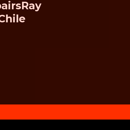
pairsRay
Chile