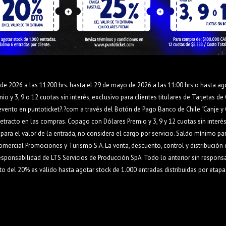
de 2026 a las 11:?00 hrs. hasta el 29 de mayo de 2026 a las 11:00 hrs o hasta ag
y 3, 9 o 12 cuotas sin interés, exclusivo para clientes titulares de Tarjetas de 
evento en puntoticket?.?com a través del Botón de Pago Banco de Chile “Canje y 
tracto en las compras. Copago con Dólares Premio y 3, 9 y 12 cuotas sin interés 
ara el valor de la entrada, no considera el cargo por servicio. Saldo mínimo pa
mercial Promociones y Turismo S.A. La venta, descuento, control y distribución 
responsabilidad de LTS Servicios de Producción SpA. Todo lo anterior sin respons
nto del 20% es válido hasta agotar stock de 1.000 entradas distribuidas por etap