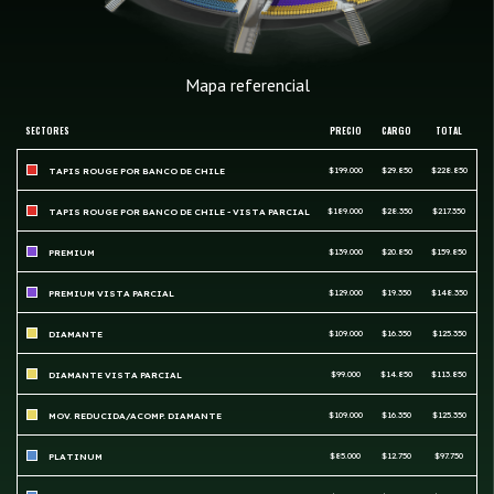
Mapa referencial
SECTORES
PRECIO
CARGO
TOTAL
$199.000
$29.850
$228.850
TAPIS ROUGE POR BANCO DE CHILE
$189.000
$28.350
$217.350
TAPIS ROUGE POR BANCO DE CHILE - VISTA PARCIAL
$139.000
$20.850
$159.850
PREMIUM
$129.000
$19.350
$148.350
PREMIUM VISTA PARCIAL
$109.000
$16.350
$125.350
DIAMANTE
$99.000
$14.850
$113.850
DIAMANTE VISTA PARCIAL
$109.000
$16.350
$125.350
MOV. REDUCIDA/ACOMP. DIAMANTE
$85.000
$12.750
$97.750
PLATINUM