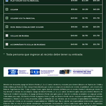
$75.000
$11.250
$86.250
PLATINUM VISTA PARCIAL
$55.000
$8.250
$63.250
SILVER
$45.000
$6.750
$51.750
SILVER VISTA PARCIAL
$55.000
$8.250
$63.250
MOV. REDUCIDA/ACOMP. SILVER
$45.000
$6.750
$51.750
SILLAS DE RUEDA
$45.000
$6.750
$51.750
ACOMPAÑANTE SILLA DE RUEDAS
*
Toda persona que ingrese al recinto debe tener su entrada.
Entradas con descuento, copago con Dólares-Premio y 3, 9 o 12 cuotas sin interés, exclusivo para clientes titulares de Tarjetas de Crédito y
Débito emitidas por Banco de Chile, incluye Banco Edwards, que realicen la compra de los tickets del evento en puntoticket . com a través del
Botón de Pago Banco de Chile "Canje y Compra" hasta agotar stock de entradas definidas para el evento. Máximo 6 entradas por cliente. No
hay derecho a retracto en las compras. Copago con Dólares-Premio y 3, 9 y 12 cuotas sin interés aplica solo para clientes titulares de
Tarjetas de Crédito El descuento y el copago con Dólares-Premio solo aplica para el valor de la entrada, no considera el cargo por servicio.
Saldo mínimo para canje 200 Dólares-Premio. El programa Travel y Canje de Dólares-Premio son de exclusiva responsabilidad de Comercial
Promociones y Turismo S.A. La venta, descuento, control y distribución de las entradas son de exclusiva responsabilidad de Puntoticket y la
organización del evento es de exclusiva responsabilidad de INTERPRO SpA .Todo lo anterior sin responsabilidad ni intervención alguna para
Banco de Chile en ello, ni en la ulterior atención que ello demande. Descuento del 20% es válido hasta agotar stock de 32.580 entradas
distribuidas por etapas de venta. Transacciones en cuotas están afectas a impuesto de timbres DL3475 que es de cargo del cliente.