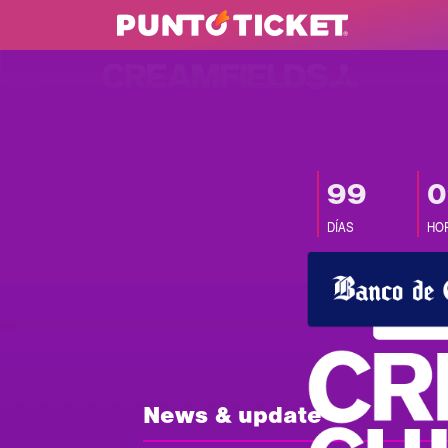
99
0
DÍAS
HO
News & update