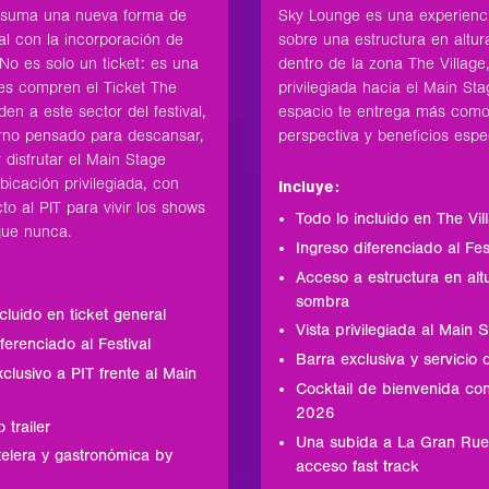
Sky Lounge es una experienci
 suma una nueva forma de
sobre una estructura en altu
ival con la incorporación de
dentro de la zona The Village,
 No es solo un ticket: es una
privilegiada hacia el Main Sta
es compren el Ticket The
espacio te entrega más como
den a este sector del festival,
perspectiva y beneficios espe
rno pensado para descansar,
 disfrutar el Main Stage
icación privilegiada, con
Incluye:
to al PIT para vivir los shows
Todo lo incluido en The Vil
ue nunca.
Ingreso diferenciado al Fes
Acceso a estructura en alt
sombra
cluido en ticket general
Vista privilegiada al Main 
ferenciado al Festival
Barra exclusiva y servicio
clusivo a PIT frente al Main
Cocktail de bienvenida con
2026
 trailer
Una subida a La Gran Rue
elera y gastronómica by
acceso fast track