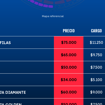
Mapa referencial
PRECIO
CARGO
$75.000
$11.250
FILAS
$65.000
$9.750
$50.000
$7.500
$34.000
$5.100
$60.000
$9.000
AJA DIAMANTE
$50.000
$7.500
AJA GOLDEN