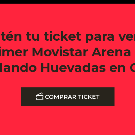
tén tu ticket para ver
imer Movistar Arena
lando Huevadas en C
COMPRAR TICKET