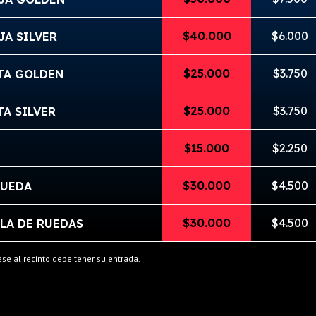
$40.000
$6.000
JA SILVER
$25.000
$3.750
LTA GOLDEN
$25.000
$3.750
TA SILVER
$15.000
$2.250
$30.000
$4.500
RUEDA
$30.000
$4.500
LA DE RUEDAS
se al recinto debe tener su entrada.