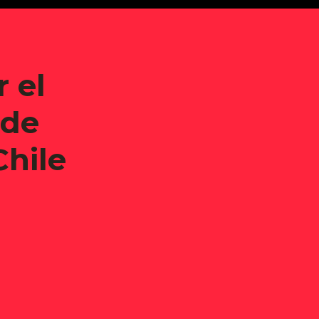
 el
 de
hile