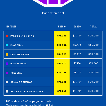
Mapa referencial
SECTORES
PRECIO
CARGO
TOTAL
$78.261
$11.739
$90.000
PALCO B / C / D / E
$56.522
$8.478
$65.000
PLATINUM
$34.783
$5.217
$40.000
CANCHA DE PIE
$47.826
$7.174
$55.000
PLATEA BAJA
$34.783
$5.217
$40.000
TRIBUNA
$78.261
$11.739
$90.000
SILLA DE RUEDAS
$78.261
$11.739
$90.000
ACOMP SILLLA DE RUEDAS
*
Niños desde 7 años pagan entrada.
*
Toda persona debe adquirir su ticket.