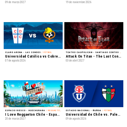
09 de marzo 2027
19 de noviembre 2026
CLARO ARENA - LAS CONDES
/ FÚTBOL
TEATRO CAUPOLICÁN - SANTIAGO CENTRO
/ MÚSICA
Universidad Católica vs Cobresal - Liga de Primera Mercado Libre - Fecha 18
Attack On Titan - The Last Concert
07 de agosto 2026
03 de abril 2027
ESPACIO RIESCO - HUECHURABA
/ REGGAETÓN
ESTADIO NACIONAL - ÑUÑOA
/ FÚTBOL
I Love Reggaeton Chile - Espacio Riesco 2027
Universidad de Chile vs. Palestino - Liga de Primera Mercado Libre - Fecha 18
20 de marzo 2027
09 de agosto 2026