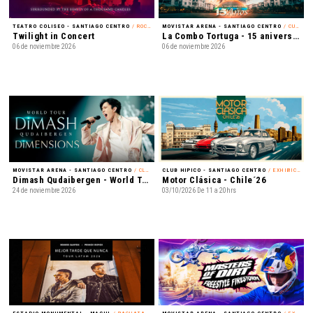
TEATRO COLISEO - SANTIAGO CENTRO
/ ROCK ALTERNATIVO
MOVISTAR ARENA - SANTIAGO CENTRO
/ CUMBIA
Twilight in Concert
La Combo Tortuga - 15 aniversario
06 de noviembre 2026
06 de noviembre 2026
MOVISTAR ARENA - SANTIAGO CENTRO
/ CLASSICAL CROSSOVER
CLUB HIPICO - SANTIAGO CENTRO
/ EXHIBICIÓN
Dimash Qudaibergen - World Tour: Dimensions
Motor Clásica - Chile´26
24 de noviembre 2026
03/10/2026 De 11 a 20hrs