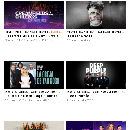
CLUB HÍPICO - SANTIAGO CENTRO
/ ELECTRÓNICA
TEATRO CAUPOLICÁN - SANTIAGO CENTRO
/ REGGAETÓN
Creamfields Chile 2026 - 21 Años
Julianno Sosa
Weekend 14 y 15 de Nov 2026 - 13:00 hrs
24 de octubre 2026
MOVISTAR ARENA - SANTIAGO CENTRO
/ POP
MOVISTAR ARENA - SANTIAGO CENTRO
/ HARD ROCK
La Oreja de Van Gogh - Tantas cosas que contar Tour 2027
Deep Purple
26 de marzo 2027 - 30 de marzo 2027
08 de diciembre 2026