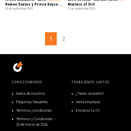
ESTADIO MONUMENTAL - MACUL
/ BACHATA
MOVISTAR ARENA - SANTIAGO CENTRO
/ EXHIBICIÓN
Romeo Santos y Prince Royce - Mejor Tarde que Nunca
Masters of Dirt
20 de septiembre 2026
27 de septiembre 2026
1
2
CONOZCÁMONOS
TRABAJEMOS JUNTOS
Acerca de nosotros
¿Tienes un evento?
Preguntas frecuentes
Venta empresas
Términos y condiciones
Envíanos tu CV
Términos y Condiciones –
20 de marzo de 2026