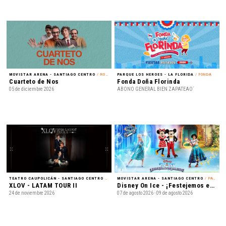
MOVISTAR ARENA - SANTIAGO CENTRO
/ ROCK
PARQUE LOS HEROES - LA FLORIDA
/ FONDA
Cuarteto de Nos
Fonda Doña Florinda
05 de diciembre 2026
ABONO GENERAL BIEN ZAPATEAO´
TEATRO CAUPOLICÁN - SANTIAGO CENTRO
/ K-POP
MOVISTAR ARENA - SANTIAGO CENTRO
/ PATINAJE EN HIELO
XLOV - LATAM TOUR II
Disney On Ice - ¡Festejemos en Familia!
24 de noviembre 2026
07 de agosto 2026 - 09 de agosto 2026