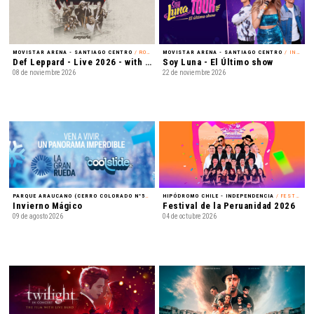
MOVISTAR ARENA - SANTIAGO CENTRO
/ ROCK
MOVISTAR ARENA - SANTIAGO CENTRO
/ INFANTIL
Def Leppard - Live 2026 - with Special Guest Extreme
Soy Luna - El Último show
08 de noviembre 2026
22 de noviembre 2026
PARQUE ARAUCANO (CERRO COLORADO N°5435) - LAS CONDES
HIPÓDROMO CHILE - INDEPENDENCIA
/ FAMILIA
/ FESTIVAL
Invierno Mágico
Festival de la Peruanidad 2026
09 de agosto 2026
04 de octubre 2026