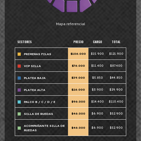
Mapa referencial
SECTORES
PRECIO
CARGO
TOTAL
$106.000
$15.900
$121.900
PRIMERAS FILAS
$76.000
$11.400
$87.400
VIP SILLA
$39.000
$5.850
$44.850
PLATEA BAJA
$26.000
$3.900
$29.900
PLATEA ALTA
$96.000
$14.400
$110.400
PALCO B / C / D / E
$46.000
$6.900
$52.900
SILLA DE RUEDAS
ACOMPAÑANTE SILLA DE
$46.000
$6.900
$52.900
RUEDAS