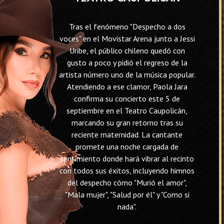
Tras el fenómeno "Despecho a dos
voces" en el Movistar Arena junto a Jessi
Uribe, el público chileno quedó con
gusto a poco y pidió el regreso de la
artista número uno de la música popular.
Atendiendo a ese clamor, Paola Jara
confirma su concierto este 5 de
septiembre en el Teatro Caupolicán,
marcando su gran retorno tras su
reciente maternidad. La cantante
promete una noche cargada de
sentimiento donde hará vibrar al recinto
con todos sus éxitos, incluyendo himnos
del despecho cómo "Murió el amor",
"Mala mujer", "Salud por él" y "Como si
nada".