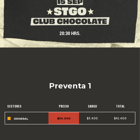
Preventa 1
SECTORES
PRECIO
CARGO
TOTAL
$36.000
$5.400
$41.400
GENERAL