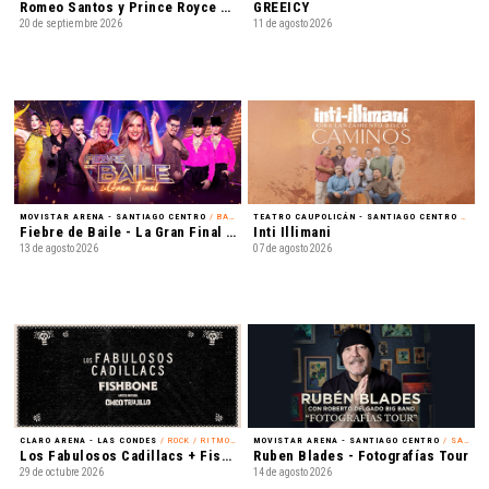
Romeo Santos y Prince Royce - Mejor Tarde que Nunca
GREEICY
20 de septiembre 2026
11 de agosto 2026
MOVISTAR ARENA - SANTIAGO CENTRO
/ BAILE
TEATRO CAUPOLICÁN - SANTIAGO CENTRO
/ NACIONAL
Fiebre de Baile - La Gran Final en Vivo
Inti Illimani
13 de agosto 2026
07 de agosto 2026
CLARO ARENA - LAS CONDES
/ ROCK / RITMOS LATINOAMERICANOS
MOVISTAR ARENA - SANTIAGO CENTRO
/ SALSA
Los Fabulosos Cadillacs + Fishbone + Chico Trujillo
Ruben Blades - Fotografías Tour
29 de octubre 2026
14 de agosto 2026