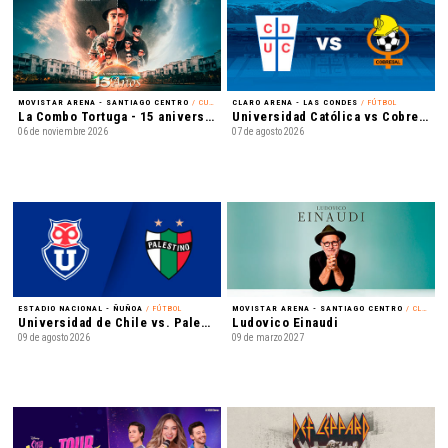
MOVISTAR ARENA - SANTIAGO CENTRO
/ CUMBIA
CLARO ARENA - LAS CONDES
/ FÚTBOL
La Combo Tortuga - 15 aniversario
Universidad Católica vs Cobresal - Liga de Primera Mercado Libre - Fecha 18
06 de noviembre 2026
07 de agosto 2026
ESTADIO NACIONAL - ÑUÑOA
/ FÚTBOL
MOVISTAR ARENA - SANTIAGO CENTRO
/ CLÁSICA
Universidad de Chile vs. Palestino - Liga de Primera Mercado Libre - Fecha 18
Ludovico Einaudi
09 de agosto 2026
09 de marzo 2027