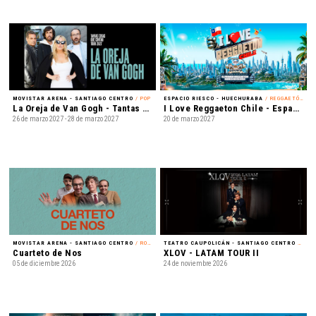
MOVISTAR ARENA - SANTIAGO CENTRO
/ POP
ESPACIO RIESCO - HUECHURABA
/ REGGAETÓN
La Oreja de Van Gogh - Tantas cosas que contar Tour 2027
I Love Reggaeton Chile - Espacio Riesco 2027
26 de marzo 2027 - 28 de marzo 2027
20 de marzo 2027
MOVISTAR ARENA - SANTIAGO CENTRO
/ ROCK
TEATRO CAUPOLICÁN - SANTIAGO CENTRO
/ K-POP
Cuarteto de Nos
XLOV - LATAM TOUR II
05 de diciembre 2026
24 de noviembre 2026