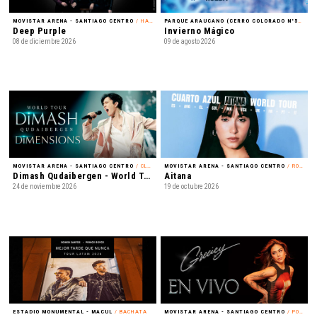
MOVISTAR ARENA - SANTIAGO CENTRO
/ HARD ROCK
PARQUE ARAUCANO (CERRO COLORADO N°5435) - LAS CONDES
Deep Purple
Invierno Mágico
08 de diciembre 2026
09 de agosto 2026
MOVISTAR ARENA - SANTIAGO CENTRO
/ CLASSICAL CROSSOVER
MOVISTAR ARENA - SANTIAGO CENTRO
/ ROCK
Dimash Qudaibergen - World Tour: Dimensions
Aitana
24 de noviembre 2026
19 de octubre 2026
ESTADIO MONUMENTAL - MACUL
/ BACHATA
MOVISTAR ARENA - SANTIAGO CENTRO
/ POP LATINO