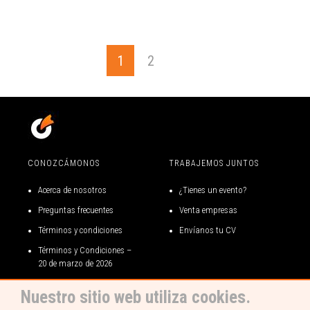
1
2
CONOZCÁMONOS
TRABAJEMOS JUNTOS
Acerca de nosotros
¿Tienes un evento?
Preguntas frecuentes
Venta empresas
Términos y condiciones
Envíanos tu CV
Términos y Condiciones –
20 de marzo de 2026
Términos y condiciones gift
Nuestro sitio web utiliza cookies.
card