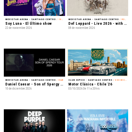
MOVISTAR ARENA - SANTIAGO CENTRO
/ INFANTIL
MOVISTAR ARENA - SANTIAGO CENTRO
/ ROCK
Soy Luna - El Último show
Def Leppard - Live 2026 - with Special Guest Extreme
22 de noviembre 2026
08 de noviembre 2026
MOVISTAR ARENA - SANTIAGO CENTRO
/ R&B
CLUB HIPICO - SANTIAGO CENTRO
/ EXHIBICIÓN
Daniel Caesar - Son of Spergy Tour 2026
Motor Clásica - Chile´26
10 de diciembre 2026
03/10/2026 De 11 a 20hrs