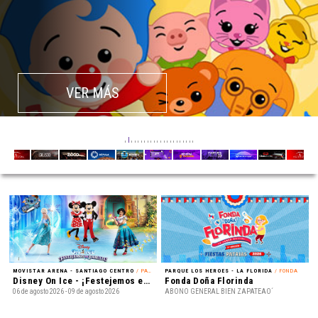
VER MÁS
MOVISTAR ARENA - SANTIAGO CENTRO
/ PATINAJE EN HIELO
PARQUE LOS HEROES - LA FLORIDA
/ FONDA
Disney On Ice - ¡Festejemos en Familia!
Fonda Doña Florinda
06 de agosto 2026 - 09 de agosto 2026
ABONO GENERAL BIEN ZAPATEAO´